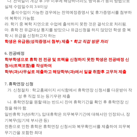
다
전역일이 개강 후
주 이후에 해당하더라도 병역휴가 등의 방법으로
.
3
실제 수업일수의
이상
3/4
출석수업이 가능한 경우에는 전역예정증명서 및 휴가증명서를 첨부하
여 복학이 가능함
.
라
학기 중 복학 지연으로 수업에 출석하지 못한 것은 결석으로 처리됨
.
.
마
휴학 전 유급대상 통지를 받았으나 유급신청을 하지 않았던 학생 중 복
.
학 시 유급을
신청하고자 하는
학생은 유급원
성적증명서 첨부
제출
학교 직접 방문 처리
(
)
*
전공배정
6.
학부학생으로 휴학 전 전공 및 트랙을 신청하지 못한 학생은 전공배정 신
청서
트랙포함
를 작성하여
(
)
학부
과
사무실로 제출하고 해당학부
과
에서 일괄 취합후 교무처 제출
(
)
(
)
휴학연장 신청
7.
가
신청절차
학교홈페이지 서식함에서 휴학연장 신청서를 다운받아 작
.
:
성 후 직접 또는 등기우편 제출
나
휴학연장을 원할 때는 반드시 잔여 휴학기간을 확인 후 휴학연장 신
.
청을 해야 함
.
일반휴학
년
학기
입대휴학은 의무복무기간에 대해서만 인정되나
장
3
(6
),
,
기복무
임기제 부사관 등
(
)
전환으로 인한 휴학은 휴학연장 신청서와 복무확인서를 제출하여 의무복
무기간을 포함한 최대