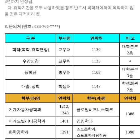
년까지 인정됨
3
.
다
휴학기간을 모두 사용하였을 경우 반드시 복학해야하며 복학하지 않
.
을 경우 제적처리 됨
.
문의처
번호
8.
(
: 033-760-****)
구 분
부서명
연락처
비 고
대학본부
학적
복학
휴학연장
교무처
(
,
)
1136
층
2
수강신청
교무처
〃
1133
대학본부
등록금
총무처
1168
층
3
학생회관
대출
장학
학생처
,
1147
층
2
학부
과
명
연락처
학부
과
명
연락처
(
)
(
)
1212,
기계자동차공학과
글로벌비즈니스학부
1343
1388
미래모빌리티공학과
경영학과
1481
스포츠학과
,
화학공학과
1291
1390
스포츠마케팅전공