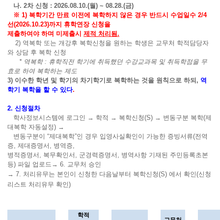
나
. 2
차 신청
: 2026.08.10.(
월
) ~ 08.28.(
금
)
※
1)
복학기간 만료 이전에 복학하지 않은 경우 반드시 수업일수
2/4
선
(2026.10.23)
까지 휴학연장 신청을
제출하여야 하며 미제출시
제적 처리됨
.
2)
역복학 또는 개강후 복학신청을 원하는 학생은 교무처 학적담당자
와 상담 후 복학 신청
*
역복학
:
휴학직전 학기에 취득했던 수강교과목 및 취득학점을 무
효로 하여 복학하는 제도
3)
이수한 학년 및 학기의 차기학기로 복학하는 것을 원칙으로 하되
,
역
학기 복학을 할 수 있다
.
2.
신청절차
학사정보시스템에 로그인
→
학적
→
복학신청
(S)
→
변동구분 복학
(
제
대복학 자동설정
)
→
변동구분이
“
제대복학
”
인 경우 입영사실확인이 가능한 증빙서류
(
전역
증
,
제대증명서
,
병역증
,
병적증명서
,
복무확인서
,
군경력증명서
,
병역사항 기재된 주민등록초본
등
)
파일 업로드
→
6.
교무처 승인
→
7.
처리유무는 본인이 신청한 다음날부터 복학신청
(S)
에서 확인
(
신청
리스트 처리유무 확인
)
학적
교무처