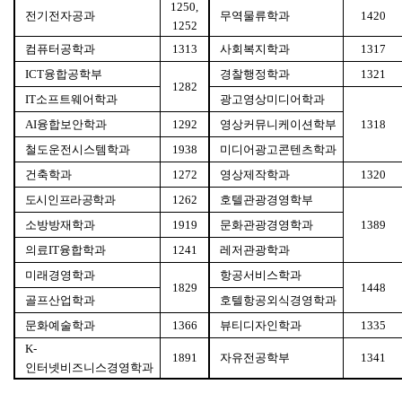
1250,
전기전자공과
무역물류학과
1420
1252
컴퓨터공학과
사회복지학과
1313
1317
융합공학부
경찰행정학과
ICT
1321
1282
소프트웨어학과
광고영상미디어학과
IT
융합보안학과
영상커뮤니케이션학부
AI
1292
1318
철도운전시스템학과
미디어광고콘텐츠학과
1938
건축학과
영상제작학과
1272
1320
도시인프라공학과
호텔관광경영학부
1262
소방방재학과
문화관광경영학과
1919
1389
의료
융합학과
레저관광학과
IT
1241
미래경영학과
항공서비스학과
1829
1448
골프산업학과
호텔항공외식경영학과
문화예술학과
뷰티디자인학과
1366
1335
K-
자유전공학부
1891
1341
인터넷비즈니스경영학과