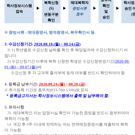
복학신청
제대복학자
학사정
학사정보시스템
확인
▶
▶
증빙서류
▶
▶
승인 
(S)
접속
및
첨부
변동구분
(
승인
확인
※
증빙서류
제대증명서
병적증명서
복무확인서 등
:
,
,
.
수강신청기간
월
금
3.
:
2026.08.10.(
) ~ 08.14.(
)
※
학년별로 수강신청 날짜를 확인 후 해당일자에 수강신청하시기 바
1)
랍니다
.
수강신청기간 이후에 복학 신청한 학생은 수강신청변경기간
2)
(
2026.09.
화
월
에
01.(
) ~ 09.07.(
)
)
수강신청 후 각 교과목 출석부에 등재 여부를 반드시 확인하여야 함
.
등록금 납부기간
월
금
4.
:
2026.08.24.(
) ~ 08.28.(
)
※
추가등록 기간은 총무처
로 문의
(033-760-1168)
등록금고지서는 학사정보시스템에서 출력 및 납부해야 함
*
.
유의사항
5.
가
제대복학인 자는 입영사실 확인이 가능한 증빙을 반드시 첨부하여야
.
복학이 가능함
.
나
개강 후
주 이내에 전역하는 자는 전역예정증명서를 제출하여 복학
.
3
이 가능함
.