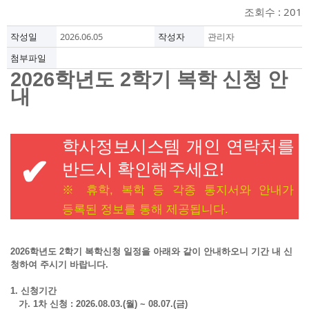
조회수 : 201
작성일
2026.06.05
작성자
관리자
첨부파일
2026
학년도
2
학기 복학 신청 안
내
학사정보시스템 개인 연락처를
✔
반드시 확인해주세요
!
※
휴학
,
복학 등 각종 통지서와 안내가
등록된 정보를 통해 제공됩니다
.
2026
학년도
2
학기 복학신청 일정을 아래와 같이 안내하오니 기간 내 신
청하여 주시기 바랍니다
.
1.
신청기간
가
. 1
차 신청
: 2026.08.03.(
월
) ~ 08.07.(
금
)