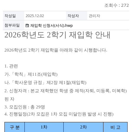
조회수 : 272
작성일
2025.12.02
작성자
관리자
첨부파일
재입학 신청서(서식).hwp
학년도
학기 재입학 안내
2026
2
학년도
학기 재입학을 아래와 같이 시행합니다
2026
2
.
관련
1.
가
「
학칙
」
제
조
재입학
.
11
(
)
나
「
학사운영 규정
」
제
장 제
절
재입학
.
2
1
(
)
신청자격
본교 재학했던 학생 중 제적
자퇴
미등록
미복학
2.
:
(
,
,
)
된 자
모집인원
총
명
3.
:
29
진행일정
차 모집은
차 모집 미달인원 발생 시 진행
4.
(2
1
)
차
차
구 분
비 고
1
2