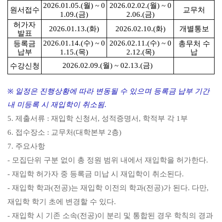
월
월
2026.01.05.(
) ~ 0
2026.02.02.(
) ~ 0
원서접수
교무처
금
금
1.09.(
)
2.06.(
)
허가자
화
화
개별통보
2026.01.13.(
)
2026.02.10.(
)
발표
수
수
등록금
총무처 수
2026.01.14.(
) ~ 0
2026.02.11.(
) ~ 0
납부
목
목
납
1.15.(
)
2.12.(
)
월
금
수강신청
2026.02.09.(
) ~ 02.13.(
)
※
일정은 진행상황에 따라 변동될 수 있으며 등록금 납부 기간
내 미등록 시 재입학이 취소됨
.
제출서류
재입학 신청서
성적증명서
학적부 각
부
5.
:
,
,
1
접수장소
교무처
대학본부
층
6.
:
(
2
)
주요사항
7.
모집단위 구분 없이 총 정원 범위 내에서 재입학을 허가한다
-
.
재입학 허가자 중 등록금 미납 시 재입학이 취소된다
-
.
재입학 학과
전공
는 재입학 이전의 학과
전공
가 된다
다만
-
(
)
(
)
.
,
재입학 학기 초에 변경할 수 있다
.
재입학 시 기존 소속
전공
이 분리 및 통합된 경우 학칙의 경과
-
(
)