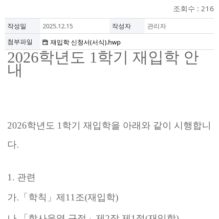
조회수 : 216
작성일
2025.12.15
작성자
관리자
첨부파일
재입학 신청서(서식).hwp
2026
학년도
1
학기 재입학 안
내
2026
학년도
1
학기 재입학을 아래와 같이 시행합니
다
.
1.
관련
가
.
「
학칙
」
제
11
조
(
재입학
)
나
.
「
학사운영 규정
」
제
2
장 제
1
절
(
재입학
)