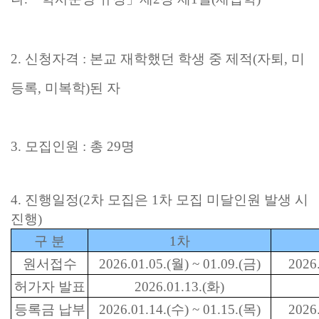
2.
신청자격
:
본교 재학했던 학생 중 제적
(
자퇴
,
미
등록
,
미복학
)
된 자
3.
모집인원
:
총
29
명
4.
진행일정
(2
차 모집은
1
차 모집 미달인원 발생 시
진행
)
구 분
1
차
원서접수
2026.01.05.(
월
) ~ 01.09.(
금
)
2026.
허가자 발표
2026.01.13.(
화
)
등록금 납부
2026.01.14.(
수
) ~ 01.15.(
목
)
2026.