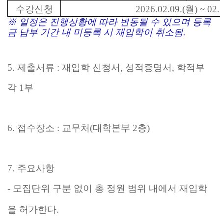
수강신청
2026.02.09.(
월
) ~ 02
※
일정은 진행상황에 따라 변동될 수 있으며 등록
금 납부 기간 내 미등록 시 재입학이 취소됨
.
5.
제출서류
:
재입학 신청서
,
성적증명서
,
학적부
각
1
부
6.
접수장소
:
교무처
(
대학본부
2
층
)
7.
주요사항
-
모집단위 구분 없이 총 정원 범위 내에서 재입학
을 허가한다
.