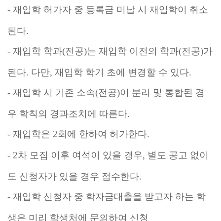
-
재입학 허가자 중 등록금 미납 시 재입학이 취소
된다
.
-
재입학 학과
(
전공
)
는 재입학 이전의 학과
(
전공
)
가
된다
.
다만
,
재입학 학기 초에 변경할 수 있다
.
-
재입학 시 기존 소속
(
전공
)
이 분리 및 통합된 경
우 학칙의 경과조치에 따른다
.
-
재입학은
2
회에 한하여 허가한다
.
- 2
차 모집 이후 여석이 있을 경우
,
별도 공고 없이
도 신청자가 있을 경우 접수한다
.
-
재입학 신청자 중 학자금대출을 받고자 하는 학
생은 미리 학생처에 문의하여 신청