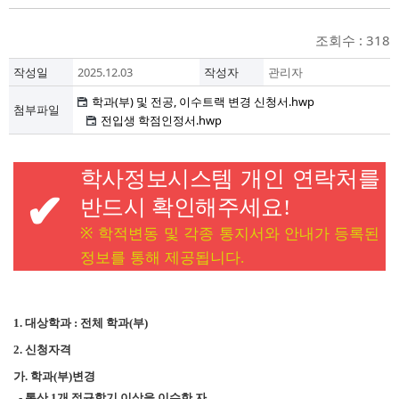
조회수 : 318
작성일
2025.12.03
작성자
관리자
학과(부) 및 전공, 이수트랙 변경 신청서.hwp
첨부파일
전입생 학점인정서.hwp
학사정보시스템 개인 연락처를
✔
반드시 확인해주세요
!
※
학적변동 및 각종 통지서와 안내가 등록된
정보를 통해 제공됩니다
.
대상학과
전체 학과
부
1.
:
(
)
신청자격
2.
가
학과
부
변경
.
(
)
통산
개 정규학기 이상을 이수한 자
-
1