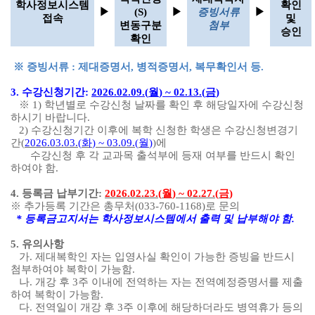
학사정보시스템
확인
▶
(S)
▶
증빙서류
▶
접속
및
변동구분
첨부
승인
확인
※
증빙서류
:
제대증명서
,
병적증명서
,
복무확인서 등
.
3.
수강신청기간
:
2026.02.09.(
월
) ~ 02.13.(
금
)
※
1)
학년별로 수강신청 날짜를 확인 후 해당일자에 수강신청
하시기 바랍니다
.
2)
수강신청기간 이후에 복학 신청한 학생은 수강신청변경기
간
(
2026.03.03.(
화
) ~ 03.09.(
월
)
)
에
수강신청 후 각 교과목 출석부에 등재 여부를 반드시 확인
하여야 함
.
4.
등록금 납부기간
:
2026.02.23.(
월
) ~ 02.27.(
금
)
※
추가등록 기간은 총무처
(033-760-1168)
로 문의
*
등록금고지서는 학사정보시스템에서 출력 및 납부해야 함
.
5.
유의사항
가
.
제대복학인 자는 입영사실 확인이 가능한 증빙을 반드시
첨부하여야 복학이 가능함
.
나
.
개강 후
3
주 이내에 전역하는 자는 전역예정증명서를 제출
하여 복학이 가능함
.
다
.
전역일이 개강 후
3
주 이후에 해당하더라도 병역휴가 등의