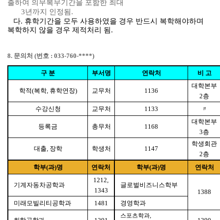
출하여 의무복무기간을 포함한 최대
3
년까지 인정됨
.
다
.
휴학기간을 모두 사용하였을 경우 반드시 복학해야하며
복학하지 않을 경우 제적처리 됨
.
8.
문의처
(
번호
: 033-760-****)
구 분
부서명
연락처
비 고
대학본부
학적
(
복학
,
휴학연장
)
교무처
1136
2
층
수강신청
교무처
1133
〃
대학본부
등록금
총무처
1168
3
층
학생회관
대출
,
장학
학생처
1147
2
층
학부
(
과
)
명
연락처
학부
(
과
)
명
연락처
1212,
기계자동차공학과
글로벌비즈니스학부
1343
1388
미래모빌리티공학과
1481
경영학과
스포츠학과
,