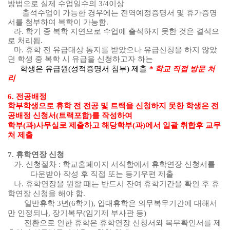
방법으로 실제 수업일수의
3/4
이상
출석수업이 가능한 경우에는 전역예정증명서 및 휴가증명
서를 첨부하여 복학이 가능함
.
라
.
학기 중 복학 지연으로 수업에 출석하지 못한 것은 결석으
로 처리됨
.
마
.
휴학 전 유급대상 통지를 받았으나 유급신청을 하지 않았
던 학생 중 복학 시 유급을
신청하고자 하는
학생은 유급원
(
성적증명서 첨부
)
제출
*
학교 직접 방문 처
리
6.
전공배정
학부학생으로 휴학 전 전공 및 트랙을 신청하지 못한 학생은 전
공배정 신청서
(
트랙포함
)
를 작성하여
학부
(
과
)
사무실로 제출하고 해당학부
(
과
)
에서 일괄 취합후 교무
처 제출
7.
휴학연장 신청
가
.
신청절차
:
학교홈페이지 서식함에서 휴학연장 신청서를
다운받아 작성 후 직접 또는 등기우편 제출
나
.
휴학연장을 원할 때는 반드시 잔여 휴학기간을 확인 후 휴
학연장 신청을 해야 함
.
일반휴학
3
년
(6
학기
),
입대휴학은 의무복무기간에 대해서
만 인정되나
,
장기복무
(
임기제 부사관 등
)
전환으로 인한 휴학은 휴학연장 신청서와 복무확인서를 제