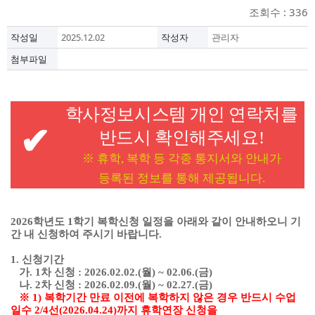
조회수 : 336
작성일
2025.12.02
작성자
관리자
첨부파일
학사정보시스템 개인 연락처를
✔
반드시 확인해주세요
!
※
휴학
,
복학 등 각종 통지서와 안내가
등록된 정보를 통해 제공됩니다
.
2026
학년도
1
학기 복학신청 일정을 아래와 같이 안내하오니 기
간 내 신청하여 주시기 바랍니다
.
1.
신청기간
가
. 1
차 신청
: 2026.02.02.(
월
) ~ 02.06.(
금
)
나
. 2
차 신청
: 2026.02.09.(
월
) ~ 02.27.(
금
)
※
1)
복학기간 만료 이전에 복학하지 않은 경우 반드시 수업
일수
2/4
선
(2026.04.24)
까지 휴학연장 신청을