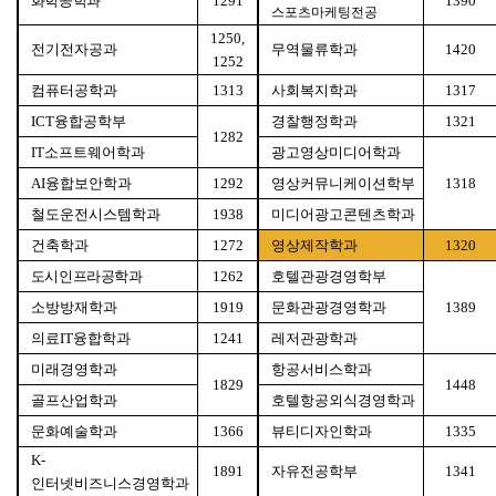
화학공학과
1291
1390
스포츠마케팅전공
1250,
전기전자공과
무역물류학과
1420
1252
컴퓨터공학과
1313
사회복지학과
1317
ICT
융합공학부
경찰행정학과
1321
1282
IT
소프트웨어학과
광고영상미디어학과
AI
융합보안학과
1292
영상커뮤니케이션학부
1318
철도운전시스템학과
1938
미디어광고콘텐츠학과
건축학과
1272
영상제작학과
1320
도시인프라공학과
1262
호텔관광경영학부
소방방재학과
1919
문화관광경영학과
1389
의료
IT
융합학과
1241
레저관광학과
미래경영학과
항공서비스학과
1829
1448
골프산업학과
호텔항공외식경영학과
문화예술학과
1366
뷰티디자인학과
1335
K-
1891
자유전공학부
1341
인터넷비즈니스경영학과