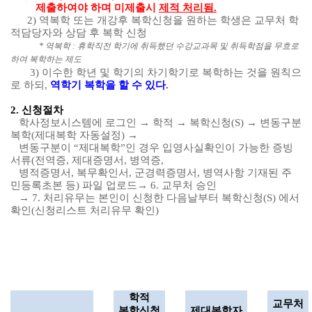
제출하여야 하며 미제출시
제적 처리됨
.
2)
역복학 또는 개강후 복학신청을 원하는 학생은 교무처 학
적담당자와 상담 후 복학 신청
*
역복학
:
휴학직전 학기에 취득했던 수강교과목 및 취득학점을 무효로
하여 복학하는 제도
3)
이수한 학년 및 학기의 차기학기로 복학하는 것을 원칙으
로 하되
,
역학기 복학을 할 수 있다
.
2.
신청절차
학사정보시스템에 로그인
→
학적
→
복학신청
(S)
→
변동구분
복학
(
제대복학 자동설정
)
→
변동구분이
“
제대복학
”
인 경우 입영사실확인이 가능한 증빙
서류
(
전역증
,
제대증명서
,
병역증
,
병적증명서
,
복무확인서
,
군경력증명서
,
병역사항 기재된 주
민등록초본 등
)
파일 업로드
→
6.
교무처 승인
→
7.
처리유무는 본인이 신청한 다음날부터 복학신청
(S)
에서
확인
(
신청리스트 처리유무 확인
)
학적
교무처
복학신청
제대복학자